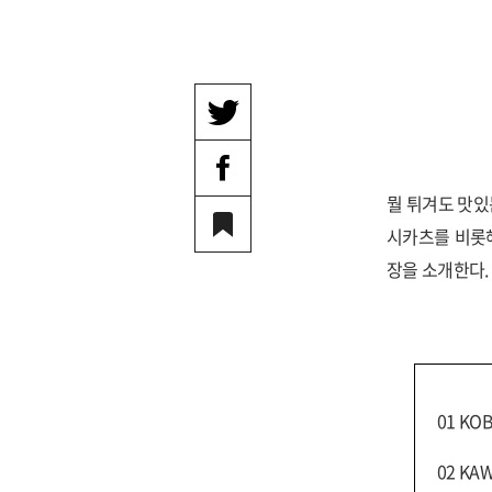
뭘 튀겨도 맛있
시카츠를 비롯해
장을 소개한다.
01 KO
02 KA