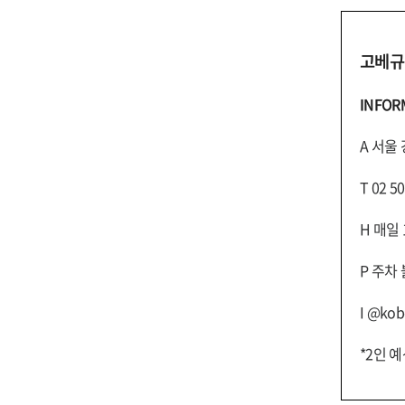
고베규카
INFOR
A 서울
T 02 5
H 매일 1
P 주차
I @kob
*2인 예