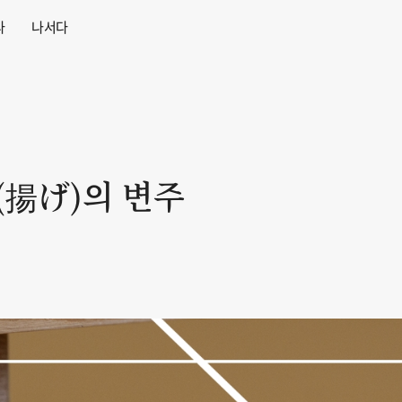
다
나서다
(揚げ)의 변주