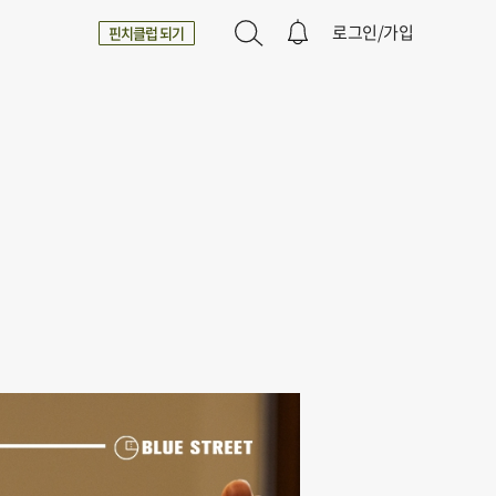
로그인/가입
핀치클럽 되기