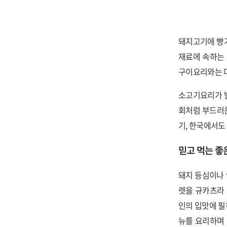
돼지고기에 빵가
재료에 속하는
구이요리와는 다
소고기요리가 발
회처럼 부드러운
기, 한국에서도
믿고 먹는 좋
돼지 등심이나 
렛을 규카츠라
인의 입맛에 필
뉴를 요리하며