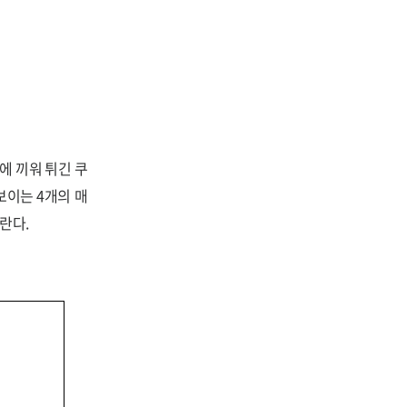
에 끼워 튀긴 쿠
보이는 4개의 매
란다.