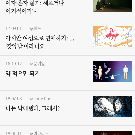
여자 혼자 살기: 헤프거나
이기적이거나
17-09-01
by 파도
아시안 여성으로 연애하기: 1.
‘갓양남'이라니요
16-10-12
by 문여일
약 먹으면 되지
18-07-03
by Jane Doe
나는 낙태했다. 그래서?
18-01-11
by 이그리트