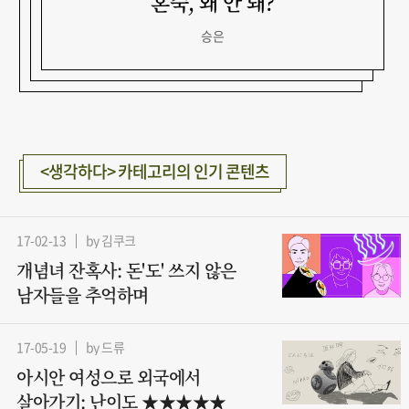
혼숙, 왜 안 돼?
무지개 반지를 내밀던 날
속에서 춤을 출래
승은
승은
승은
<생각하다> 카테고리의 인기 콘텐츠
17-02-13
by 김쿠크
개념녀 잔혹사: 돈'도' 쓰지 않은
남자들을 추억하며
17-05-19
by 드류
아시안 여성으로 외국에서
살아가기: 난이도 ★★★★★