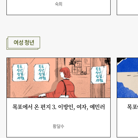
숙희
여성 청년
목포에서 온 편지 3. 이방인, 여자, 예민러
목포
황달수