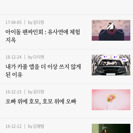
17-04-05
by 김다정
아이돌 팬싸인회 : 유사연애 체험
지옥
18-12-24
by 다이앤
내가 카풀 앱을 더 이상 쓰지 않게
된 이유
16-12-15
by 김다정
오빠 위에 호모, 호모 위에 오빠
16-12-12
by 김평범