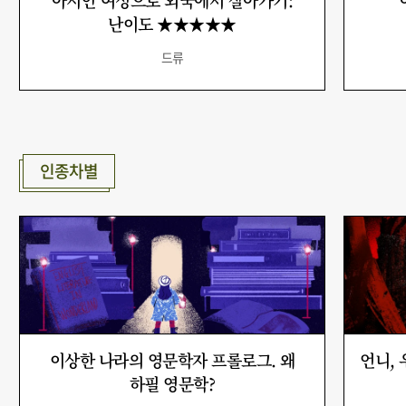
아시안 여성으로 외국에서 살아가기:
난이도 ★★★★★
드류
인종차별
이상한 나라의 영문학자 프롤로그. 왜
언니, 
하필 영문학?