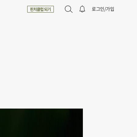
로그인/가입
핀치클럽 되기