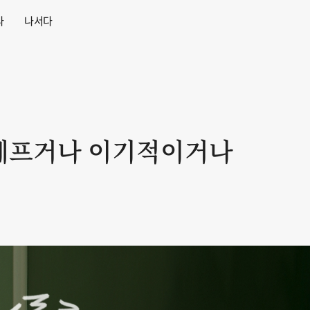
다
나서다
 헤프거나 이기적이거나