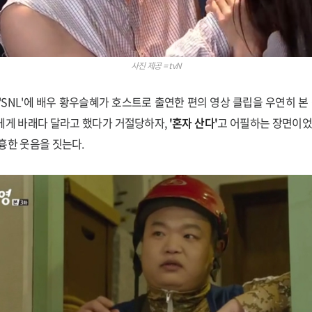
사진 제공 = tvN
'SNL'에 배우 황우슬혜가 호스트로 출연한 편의 영상 클립을 우연히 본 
에게 바래다 달라고 했다가 거절당하자,
'혼자 산다'
고 어필하는 장면이었
흉한 웃음을 짓는다.