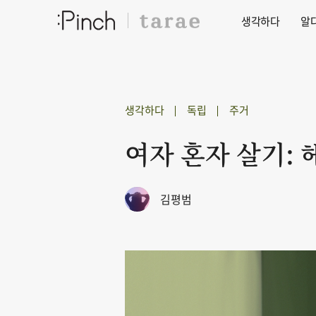
생각하다
알
생각하다
독립
주거
여자 혼자 살기:
김평범