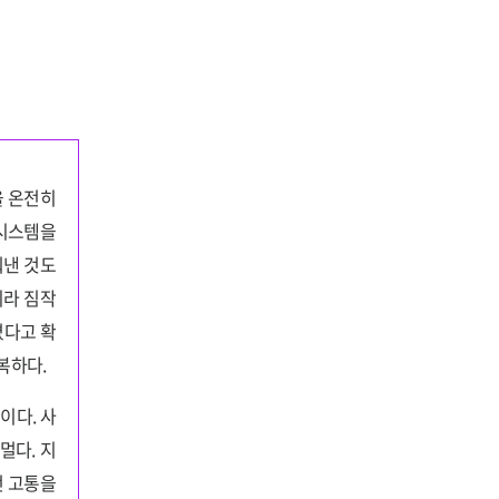
을 온전히
 시스템을
뤄낸 것도
이라 짐작
졌다고 확
복하다.
이다. 사
멀다. 지
던 고통을