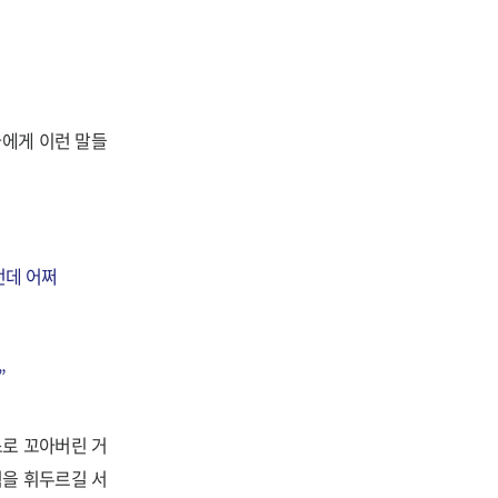
나에게 이런 말들
던데 어쩌
”
스로 꼬아버린 거
력을 휘두르길 서