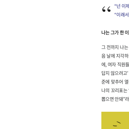
“넌 이제
“이래서
나는 그가 한 
그 전까지 나는
음 날에 지각하
에, 여자 직원
답지 않으려고’
준에 맞추어 열
나의 꼬리표는 
뽑으면 안돼”라