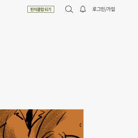
로그인/가입
핀치클럽 되기