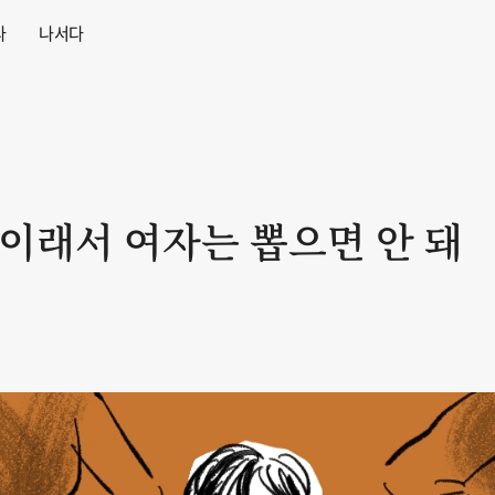
다
나서다
 이래서 여자는 뽑으면 안 돼