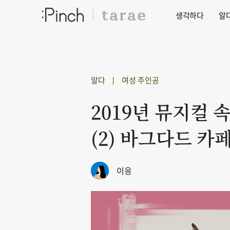
생각하다
알
알다
여성 주인공
2019년 뮤지컬 
(2) 바그다드 카
이응