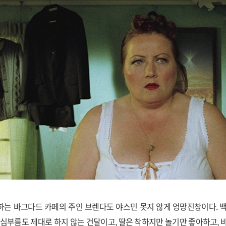
는 바그다드 카페의 주인 브렌다도 야스민 못지 않게 엉망진창이다. 
 심부름도 제대로 하지 않는 건달이고, 딸은 착하지만 놀기만 좋아하고, 