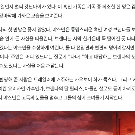
 일인지 벌써 갓난아이가 있다. 이 흑인 가족은 가족 중 최소한 한 명은 
밑바닥에 가까운 모습을 보여준다.
의 첫 만남은 좋지 않았다. 야스민은 퉁명스러운 흑인 여성 브랜다를 
솥 안에 든 자신을 떠올린다. 브랜다는 사막 한가운데 뚝 떨어진 듯 나
겠다는 야스민을 수상하게 여긴다. 둘 다 선입견과 편견의 덩어리같지만
이다. 주인은 어디 있느냐는 질문에 "나다! "하고 대답하는 브랜다의 
수도 있다는 사실을 처음 깨닫는다.
환영해 준 사람은 트레일러에 거주하는 카우보이 화가 콕스다. 그리고
칸 요리사인 카후엔가, 브랜다의 딸 필리스, 아들인 살로모 등이 차례
 야스민은 고독의 눈물을 멈추고 그들의 삶에 스며들기 시작한다.