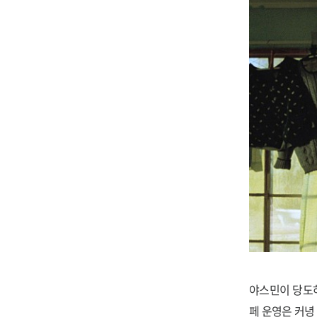
야스민이 당도하
페 운영은 커녕