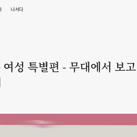
다
나서다
속 여성 특별편 - 무대에서 보
페