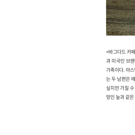
<바그다드 카페
과 미국인 브랜
가족이다. 야스
는 두 남편은 
싶지만 가질 수
망인 늪과 같은