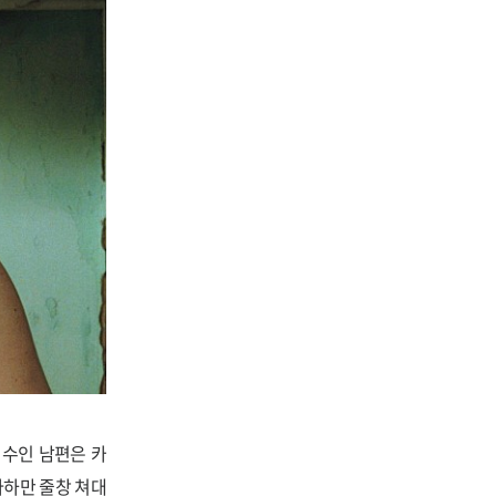
백수인 남편은 카
바하만 줄창 쳐대