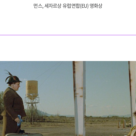
먼스, 세자르상 유럽연합(EU) 영화상