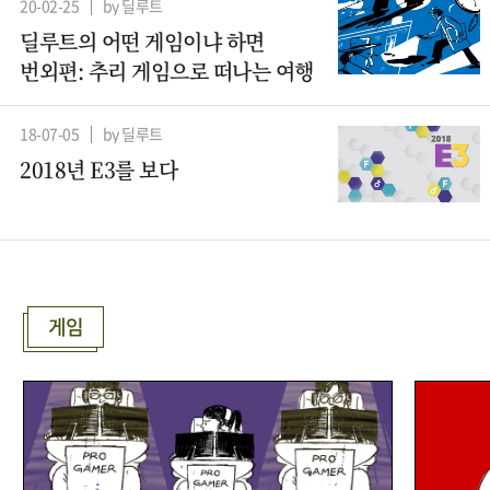
20-02-25
by 딜루트
딜루트의 어떤 게임이냐 하면
번외편: 추리 게임으로 떠나는 여행
18-07-05
by 딜루트
2018년 E3를 보다
게임