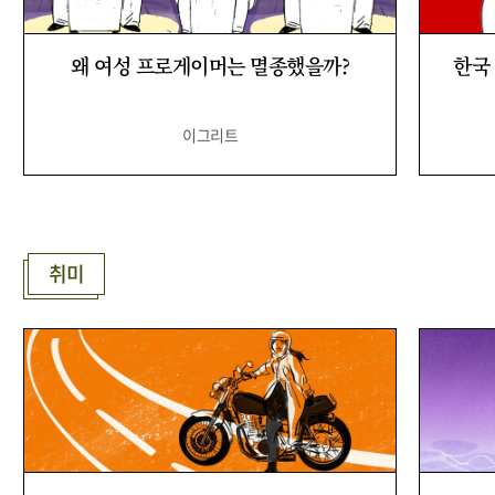
왜 여성 프로게이머는 멸종했을까?
한국 
이그리트
취미