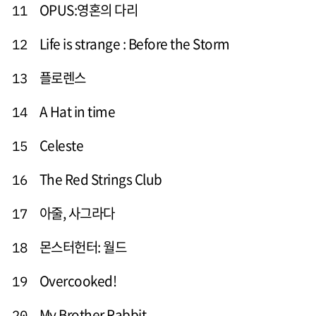
OPUS:영혼의 다리
11
Life is strange : Before the Storm
12
플로렌스
13
A Hat in time
14
Celeste
15
The Red Strings Club
16
아줄, 사그라다
17
몬스터헌터: 월드
18
Overcooked!
19
My Brother Rabbit
20