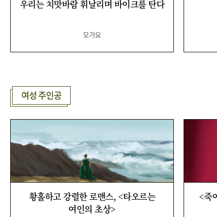
우리는 치맛바람 휘날리며 바이크를 탄다
모가요
여성 주인공
황홀하고 강렬한 로맨스, <타오르는
<죽
여인의 초상>