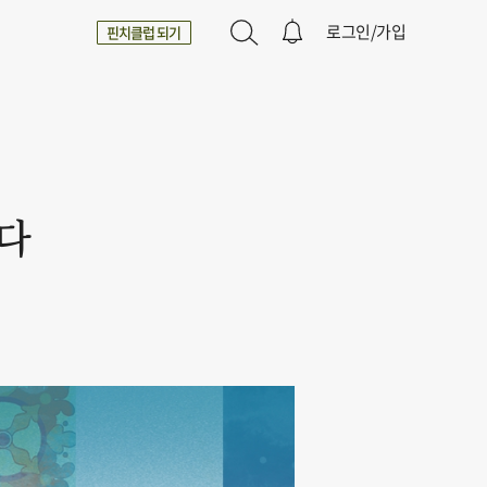
로그인/가입
핀치클럽 되기
라다