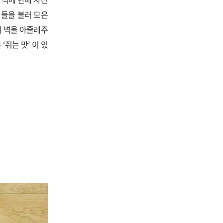
어들을 불러 모은
의 벽을 아줄레주
쥐는 맛’ 이 있