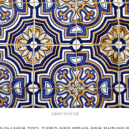
아줄레주 방식의 타일
가 아닌 타일을 꾸민다. 포르투갈 국왕은 알함브라 궁전을 장식한 타일 