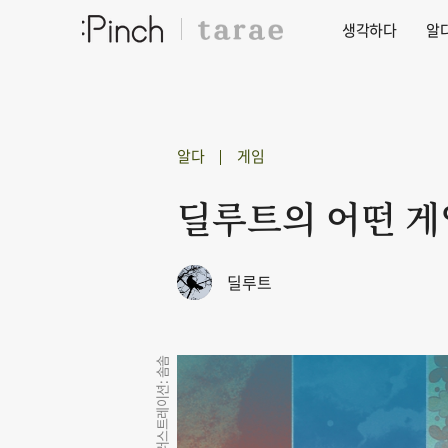
생각하다
알
알다
게임
딜루트의 어떤 게임
딜루트
일러스트레이션: 솜솜