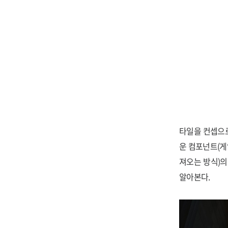
타일을 컨셉으로
운 컴포넌트(게
져오는 방식)
알아본다.