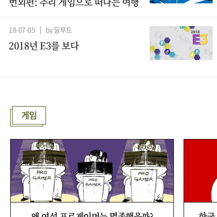
번외편: 추리 게임으로 떠나는 여행
18-07-05
by 딜루트
2018년 E3를 보다
게임
왜 여성 프로게이머는 멸종했을까?
한국 