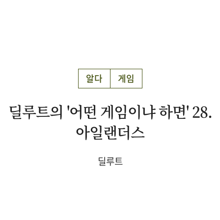
알다
게임
딜루트의 '어떤 게임이냐 하면' 28.
아일랜더스
딜루트