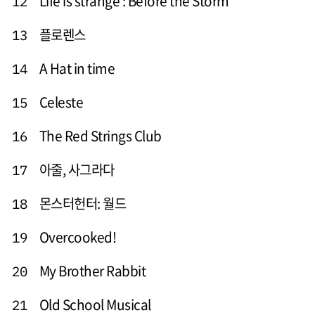
Life is strange : Before the Storm
12
플로렌스
13
A Hat in time
14
Celeste
15
The Red Strings Club
16
아줄, 사그라다
17
몬스터헌터: 월드
18
Overcooked!
19
My Brother Rabbit
20
Old School Musical
21