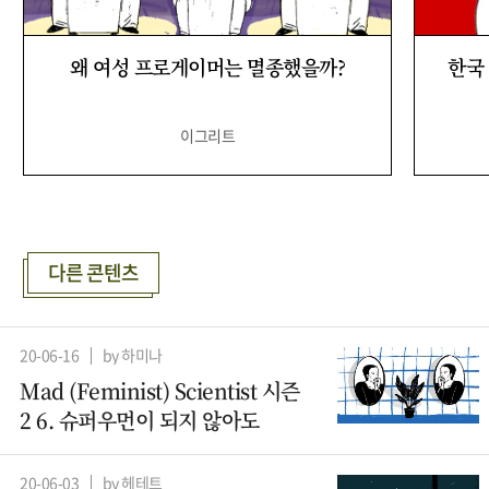
왜 여성 프로게이머는 멸종했을까?
한국 
이그리트
다른 콘텐츠
20-06-16
by 하미나
Mad (Feminist) Scientist 시즌
2 6. 슈퍼우먼이 되지 않아도
20-06-03
by 헤테트