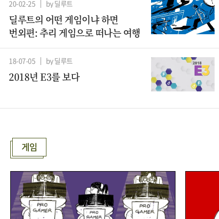
20-02-25
by 딜루트
딜루트의 어떤 게임이냐 하면
번외편: 추리 게임으로 떠나는 여행
18-07-05
by 딜루트
2018년 E3를 보다
게임