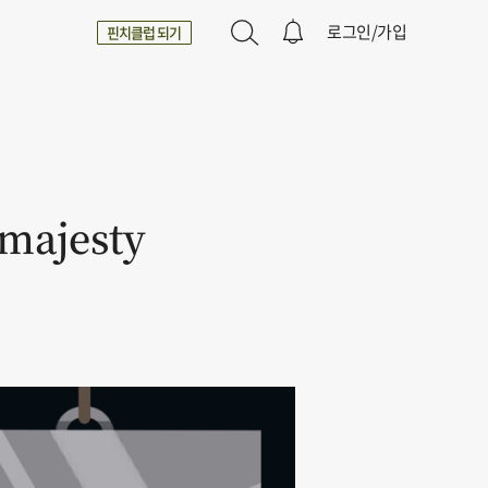
로그인/가입
핀치클럽 되기
ajesty