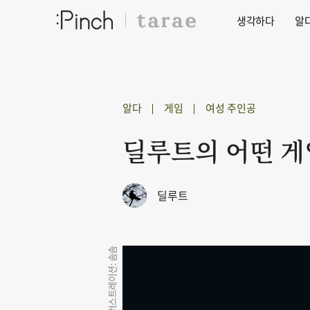
생각하다
알
알다
게임
여성 주인공
딜루트의 어떤 게임이냐
딜루트
일러스트레이션: 솜솜