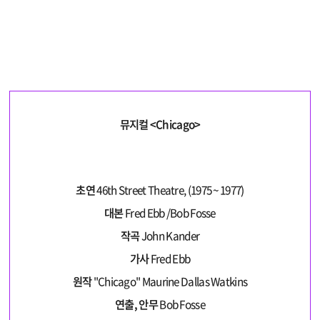
뮤지컬 <Chicago>
초연
46th Street Theatre, (1975 ~ 1977)
대본
Fred Ebb /Bob Fosse
작곡
John Kander
가사
Fred Ebb
원작
"Chicago" Maurine Dallas Watkins
연출, 안무
Bob Fosse