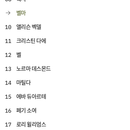
벨마
앨리슨 벡델
10
크리스틴 다에
11
벨
12
노르마 데스몬드
13
마틸다
14
에바 듀아르테
15
페기 소여
16
로리 윌리엄스
17