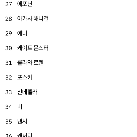
에포닌
27
아가사 해니건
28
애니
29
케이트 몬스터
30
롤라와 로렌
31
포스카
32
신데렐라
33
비
34
낸시
35
캐서린
36