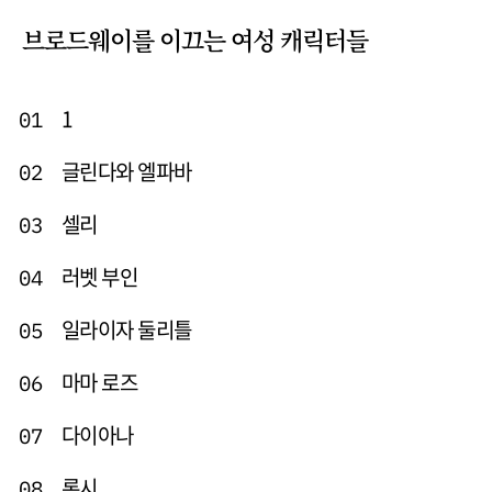
브로드웨이를 이끄는 여성 캐릭터들
1
01
글린다와 엘파바
02
셀리
03
러벳 부인
04
일라이자 둘리틀
05
마마 로즈
06
다이아나
07
록시
08