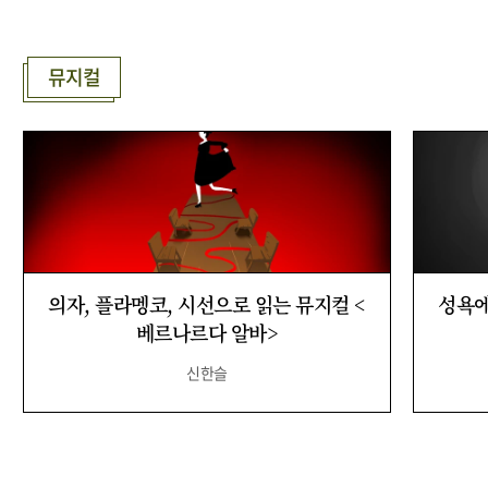
뮤지컬
의자, 플라멩코, 시선으로 읽는 뮤지컬 <
성욕에
베르나르다 알바>
신한슬