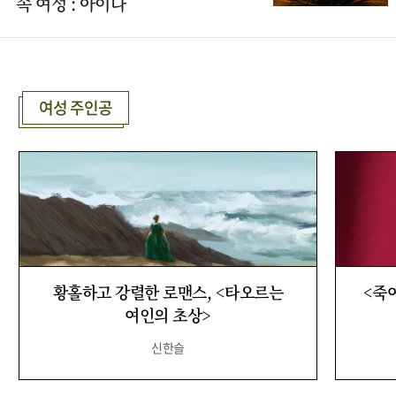
속 여성 : 아이다
여성 주인공
황홀하고 강렬한 로맨스, <타오르는
<죽
여인의 초상>
신한슬