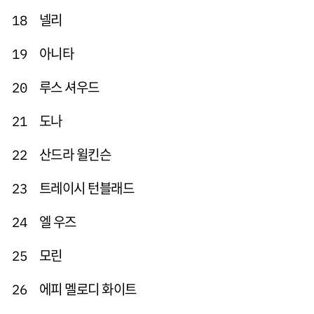
넬리
18
아니타
19
루스 셔우드
20
도나
21
산드라 윌킨슨
22
트레이시 턴블래드
23
엘 우즈
24
모린
25
에피 멜로디 화이트
26