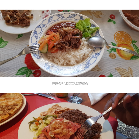
전형적인 꼬미다 끄리오야