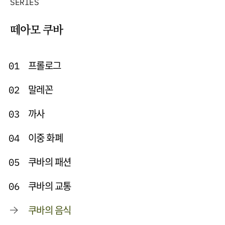
SERIES
떼아모 쿠바
프롤로그
01
말레꼰
02
까사
03
이중 화폐
04
쿠바의 패션
05
쿠바의 교통
06
쿠바의 음식