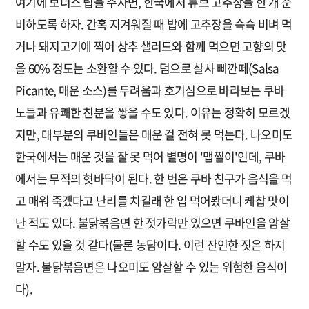
여기에 보너스 팁을 주자면, 한국에서 튜브 고추장을 한 개 준
비하도록 하자. 간혹 지겨워질 때 밥에 고추장을 슥슥 비벼 먹
거나 돼지고기에 찍어 상추 샐러드와 함께 먹으면 고향의 맛
을 60% 정도는 소환할 수 있다. 덤으로 살사 삐깐떼(Salsa
Picante, 매운 소스)를 두려움과 호기심으로 바라보는 쿠바
노들과 유쾌한 친분을 쌓을 수도 있다. 이유는 정확히 모르겠
지만, 대부분의 쿠바인들은 매운 걸 전혀 못 먹는다. 나오미도
한국에서는 매운 것을 잘 못 먹어 별명이 '맵찔이'인데, 쿠바
에서는 무적의 혓바닥이 된다. 한 번은 쿠바 친구가 음식을 먹
고 매워 죽겠다고 난리를 치길래 한 입 먹어봤더니 케찹 맛이
난 적도 있다. 불닭볶음면 한 젓가락만 있으면 쿠바인을 암살
할 수도 있을 것 같다(물론 농담이다. 이런 잔인한 짓은 하지
말자. 불닭볶음면은 나오미도 암살할 수 있는 위험한 음식이
다).