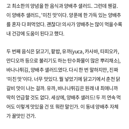
고 최소한의 양념을 한 음식과 양배추 샐러드. 그런데 웬걸.
이 양배추 샐러드, '미친 맛'이다. 양푼에 한 가득 있는 양배추
를 혼자 다 퍼먹었다. 괜찮다! 의사가 양배추는 많이 먹을수록
내 건강에 도움이 된다고 했다.
두 번째 음식은 닭고기, 팥밥, 유까(yuca, 카사바, 타피오카,
만디오까 등으로 불리기도 하는 탄수화물이 많은 뿌리채소),
바나나튀김, 양배추 샐러드였다. 다시 한 번 말하지만, 진짜
‘미친 맛’이다. 너무 맛있다. 뭘 넣었기에 닭고기에서 춘천 닭
갈비 맛이 나는 걸까. 유까, 바나나튀김은 원래 내 최애니까
딱히 언급할 것도 없다. 세상에, 양배추 샐러드! 두 끼 연속 먹
어도 이렇게 맛있을 건 또 뭐란 말인가. 이 동네 양배추 자체
가 꿀맛인 건가.