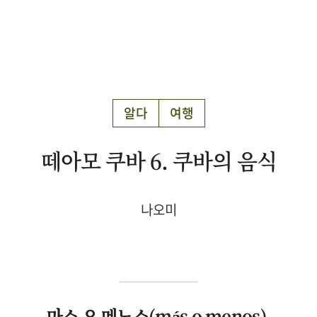
알다
여행
떼아모 쿠바 6. 쿠바의 음식
나오미
마스 오 메노스(más o menos)