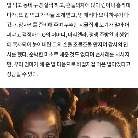
밥 먹고 동네 구경 살짝 하고, 흔들의자에 앉아 럼이나 홀짝대
다가, 또 밥 먹고 가족들 소개 받고, 멍 때리다 보니 하루가 다
갔다. 잠자리를 준비해 주며 누추한 시골집에 모기가 많아 어
쩌냐고 걱정하는 O의 어머니, 마리엘라. 평생 주방일과 생업
에 혹사되어 늙어버린 그의 손을 조물조물 만지며 감사의 인
사를 했다. 순박한 미소로 해준 것도 없다며 손사래를 치시지
만, 우리 엄마가 해 준 밥 다음으로 허겁지겁 먹은 밥이었다고
장담할 수 있다.