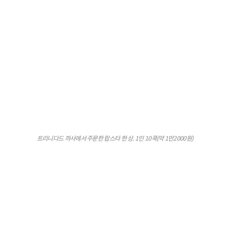
트리니다드 까사에서 주문한 랍스타 한 상. 1인 10쿡(약 1만2000원)