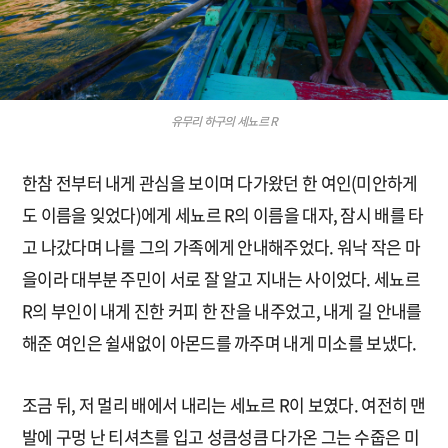
유무리 하구의 세뇨르 R
한참 전부터 내게 관심을 보이며 다가왔던 한 여인(미안하게
도 이름을 잊었다)에게 세뇨르 R의 이름을 대자, 잠시 배를 타
고 나갔다며 나를 그의 가족에게 안내해주었다. 워낙 작은 마
을이라 대부분 주민이 서로 잘 알고 지내는 사이었다. 세뇨르
R의 부인이 내게 진한 커피 한 잔을 내주었고, 내게 길 안내를
해준 여인은 쉴새없이 아몬드를 까주며 내게 미소를 보냈다.
조금 뒤, 저 멀리 배에서 내리는 세뇨르 R이 보였다. 여전히 맨
발에 구멍 난 티셔츠를 입고 성큼성큼 다가온 그는 수줍은 미