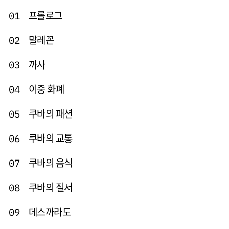
프롤로그
01
말레꼰
02
까사
03
이중 화폐
04
쿠바의 패션
05
쿠바의 교통
06
쿠바의 음식
07
쿠바의 질서
08
데스까라도
09