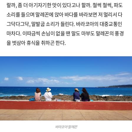
랄까, 좀 더 아기자기한 맛이 있다고나 할까. 철썩 철썩, 파도
소리를 들으며 말레꼰에 앉아 바다를 바라보면 저 멀리서 다
그닥다그닥, 말발굽 소리가 들린다. 바라코아의 대중교통인
마차다. 이따금씩 손님이 없을 땐 말도 마부도 말레꼰의 풍경
을 벗삼아 휴식을 취하곤 한다.
바라코아 말레꼰