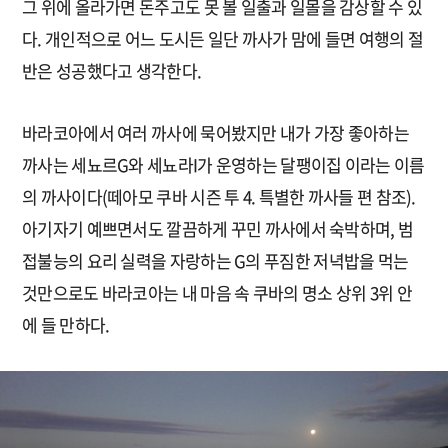
그 위에 올라가면 돈주고도 못 볼 일출과 일몰을 감상할 수 있
다. 개인적으로 어느 도시든 일단 까사가 맘에 들면 여행의 절
반은 성공했다고 생각한다.
바라코아에서 여러 까사에 묵어봤지만 내가 가장 좋아하는
까사는 세뇨르G와 세뇨라I가 운영하는 달팽이집 이라는 이름
의 까사이다(떼아모 쿠바 시즌 투 4. 특별한 까사들 편 참조).
아기자기 예쁘면서도 깔끔하게 꾸민 까사에서 숙박하며, 범
접불능의 요리 실력을 자랑하는 G의 푸짐한 저녁밥을 먹는
것만으로도 바라코아는 내 마음 속 쿠바의 명소 상위 3위 안
에 들 만하다.