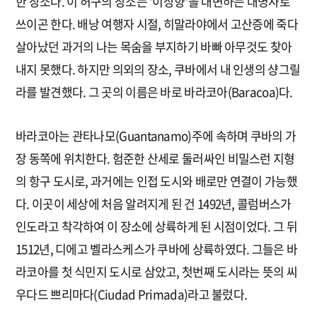
한 장소다. 이 허구의 장소는 '이상향'을 대변하는 대명사로
쓰이곤 한다. 배낭 여행자 시절, 히말라야에서 고산증에 죽다
살아났던 과거의 나는 목숨을 부지하기 바빠 아무것도 찾아
내지 못했다. 하지만 의외의 장소, 쿠바에서 내 인생의 샹그릴
라를 발견했다. 그 곳의 이름은 바로 바라코아(Baracoa)다.
바라코아는 관타나모(Guantanamo)주에 속하며 쿠바의 가
장 동쪽에 위치한다. 험준한 산세로 둘러싸인 비밀스런 지형
의 항구 도시로, 과거에는 인접 도시와 배로만 연결이 가능했
다. 이곳이 세상에 처음 알려지게 된 건 1492년, 콜럼버스가
인도라고 착각하여 이 장소에 상륙하게 된 시점이었다. 그 뒤
1512년, 디에고 벨라스케스가 쿠바에 상륙하였다. 그들은 바
라코아를 첫 식민지 도시로 삼았고, 첫번째 도시라는 뜻의 씨
우다드 쁘리마다(Ciudad Primada)라고 불렀다.