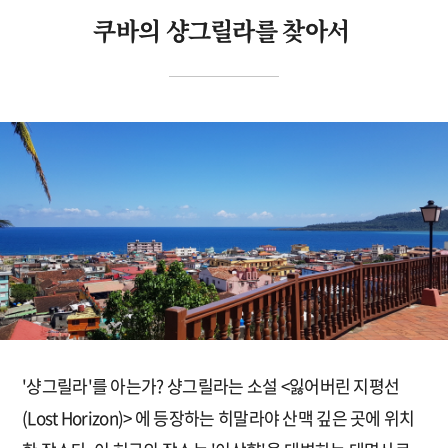
쿠바의 샹그릴라를 찾아서
'샹그릴라'를 아는가? 샹그릴라는 소설 <잃어버린 지평선
(Lost Horizon)> 에 등장하는 히말라야 산맥 깊은 곳에 위치