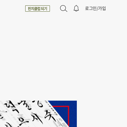
로그인/가입
핀치클럽 되기