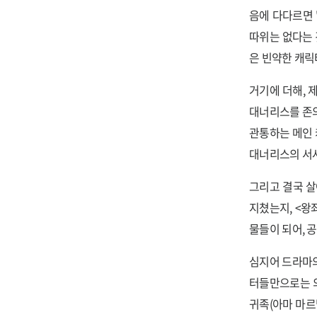
음에 다다르면 
따위는 없다는 
은 빈약한 캐릭
거기에 더해, 
대너리스를 존의
관통하는 메인 
대너리스의 서
그리고 결국 살
지쳤는지, <왕
물들이 되어, 
심지어 드라마
터들만으로는 의
귀족(아마 마르