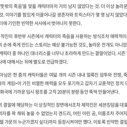
'뜻밖의 죽음'을 맞을 캐릭터마저 거의 남지 않았다는 것. 더 이상 놀라
것. 이야기를 힘있게 이끌어나갈 생존자와 트릭스터가 몇 명 남지 않았다는 것
터에 기인한 빈약한 서사에서 벗어나지 못한다.
제작진이 후반부 시즌에서 캐릭터의 죽음을 사용하는 방식조차 매력적이
 손에 죽게 만드는 스토리는 예상 불가능한 것도, 놀라운 전개도 아니었
캐릭터 중 하나인 대너리스를 너무나 초라하게 만드는 결말이었다. 시즌 7
사에 대해서는 뒤에 별도로 언급하겠다.
아남은 한 줌의 캐릭터들은 여덟 개의 시즌 내내 얼룩진 암투와 전쟁, 
좌의 게임>이 가진 비열한 매력을 모두 포기하고 갑자기 교훈적인 정치
공화국에 가까운 임시 왕조를 고작 20분의 분량 동안 뚝딱 만들어낸다.
의 결말에 해당하는 이 상징적인 장면에서조차 제작진은 세븐킹덤을 대표
자를 꽉 채워 놓을 수 없었는지 겐드리, 어린 아린 공, 이름조차 주어
텔 가문의 누군가겠지 싶다)까지 등장시켜야만 했다. 이토록 빈약한 결