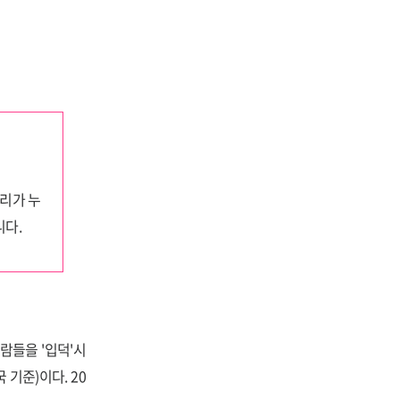
거리가 누
니다.
람들을 '입덕'시
 기준)이다. 20