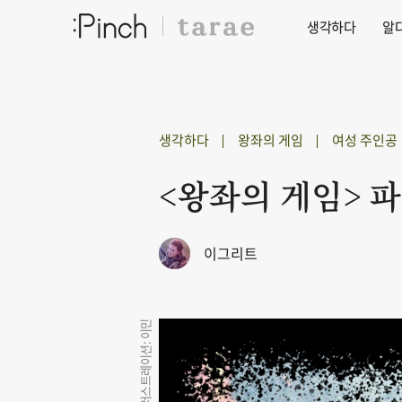
생각하다
알
생각하다
왕좌의 게임
여성 주인공
<왕좌의 게임> 
이그리트
일러스트레이션: 이민