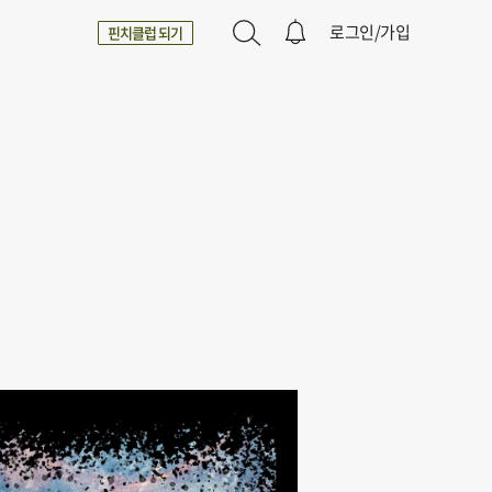
로그인/가입
핀치클럽 되기