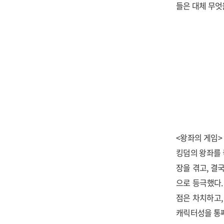
들은 대체 무엇
<왕좌의 게임>
킹덤의 왕좌를 
장을 겪고, 결
으로 등극했다
점은 차치하고,
캐릭터성을 통