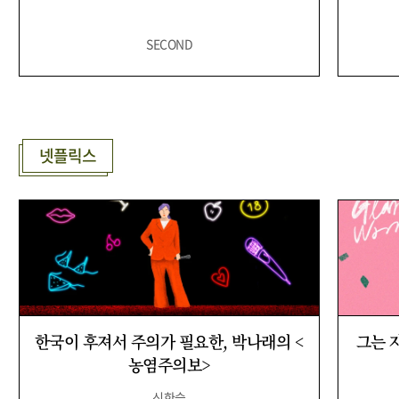
SECOND
넷플릭스
한국이 후져서 주의가 필요한, 박나래의 <
그는 
농염주의보>
신한슬