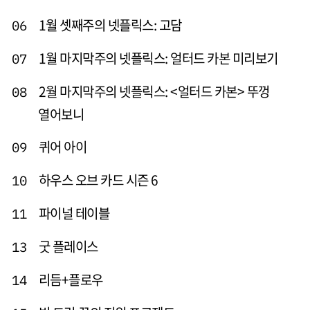
1월 셋째주의 넷플릭스: 고담
06
1월 마지막주의 넷플릭스: 얼터드 카본 미리보기
07
2월 마지막주의 넷플릭스: <얼터드 카본> 뚜껑
08
열어보니
퀴어 아이
09
하우스 오브 카드 시즌 6
10
파이널 테이블
11
굿 플레이스
13
리듬+플로우
14