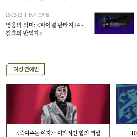
19-12-12
by 이그리트
영웅의 의미: <파이널 판타지14 -
칠흑의 반역자>
여성 연예인
<죽여주는 여자>: 이타적인 힘의 역설
1