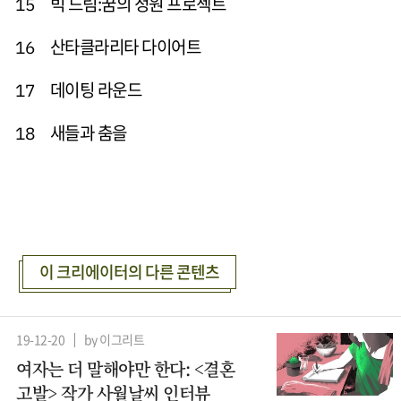
빅 드림:꿈의 정원 프로젝트
15
산타클라리타 다이어트
16
데이팅 라운드
17
새들과 춤을
18
이 크리에이터의 다른 콘텐츠
19-12-20
by 이그리트
여자는 더 말해야만 한다: <결혼
고발> 작가 사월날씨 인터뷰