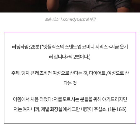
포춘 핌스터. Comedy Central 제공
러닝타임: 28분 (*넷플릭스의 스탠드업 코미디 시리즈 <지금 웃기
러 갑니다>의 2편이다.)
주제: 덩치 큰 레즈비언 여성으로 산다는 것, 다이어트, 여성으로 산
다는 것
이쯤에서 처음 터졌다: 저를 모르시는 분들을 위해 얘기드리자면
저는 여자니까, 제발 화장실에서 그만 내쫓아 주십쇼. (1분 16초)