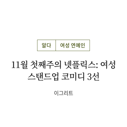
알다
여성 연예인
11월 첫째주의 넷플릭스: 여성
스탠드업 코미디 3선
이그리트