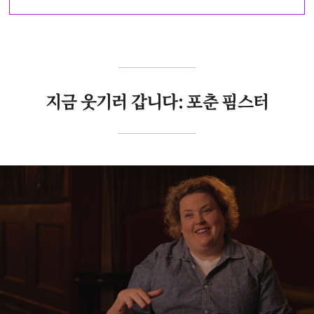
지금 웃기러 갑니다: 포춘 핌스터