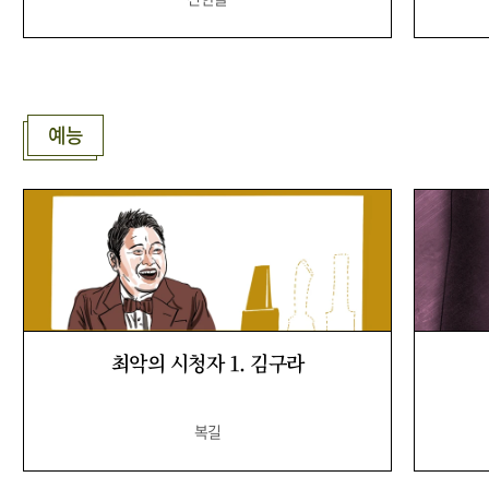
예능
최악의 시청자 1. 김구라
복길