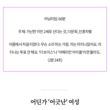
러닝타임: 66분
주제: 가난한 이민 2세로 산다는 것, 다문화, 인종차별
이쯤에서 처음 터졌다: 무슨 소리 하는 거람. 저는 라티나잖아요. 라
티나는 투표 안 해요. '더 보이스'나 '아메리칸 아이돌'이면 몰라도.
(2분 24초)
어딘가 '어긋난' 여성