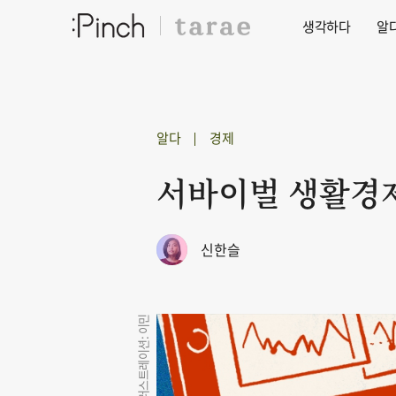
생각하다
알
알다
경제
서바이벌 생활경제 
신한슬
일러스트레이션: 이민