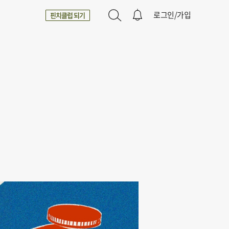
로그인/가입
핀치클럽 되기