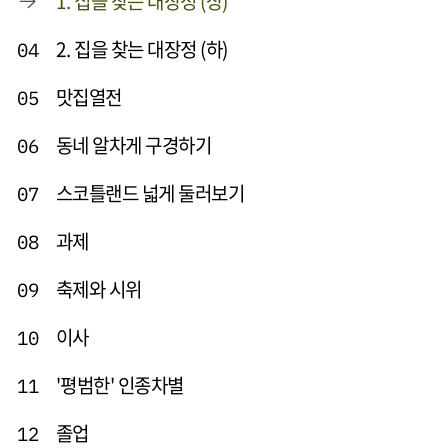
1. 집을 찾는 대장정 (상)
2. 집을 찾는 대장정 (하)
04
맛집열전
05
동네 알차게 구경하기
06
스코틀랜드 넓게 둘러보기
07
과제
08
축제와 시위
09
이사
10
'평범한' 인종차별
11
졸업
12