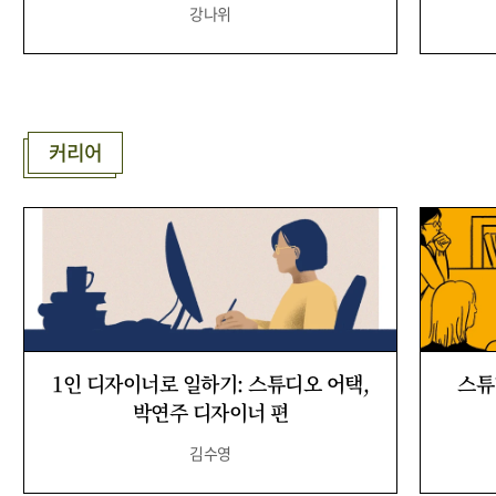
강나위
커리어
1인 디자이너로 일하기: 스튜디오 어택,
스튜
박연주 디자이너 편
김수영