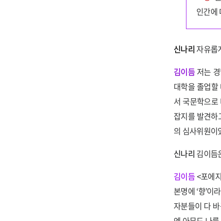
인간에 
신나리
자유롭게
김이듬
저는 경
대학을 졸업할 
서 국문학으로 
잡지를 발견하고
의 심사위원이었
신나리
김이듬은
김이듬
<포에지
본명에 ‘향’이
자분들이 다 바
엔 아무도 나를