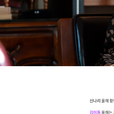
신나리
올해 황
김이듬
올해는 