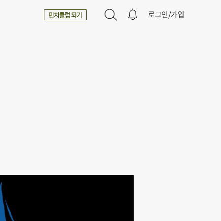
로그인/가입
핀치클럽 되기