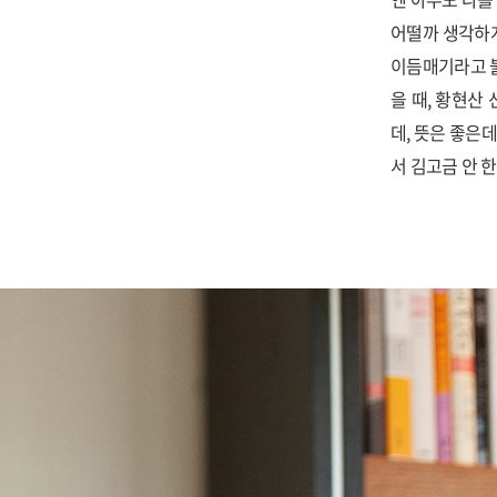
어떨까 생각하게
이듬매기라고 불
을 때, 황현산
데, 뜻은 좋은
서 김고금 안 