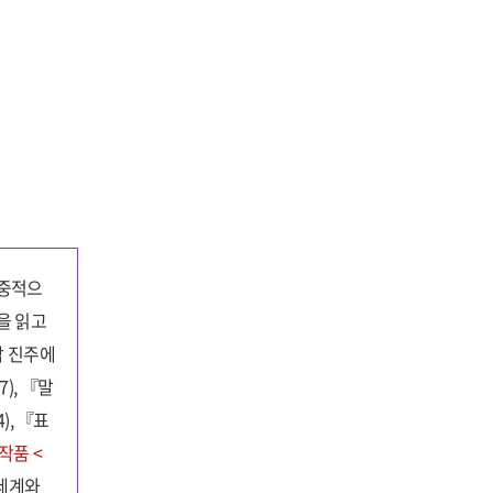
집중적으
을 읽고
남 진주에
), 『말
), 『표
작품 <
‘세계와