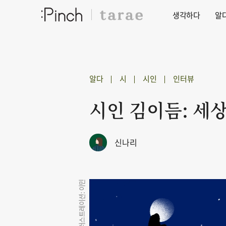
생각하다
알
알다
시
시인
인터뷰
시인 김이듬: 세
신나리
일러스트레이션: 이민