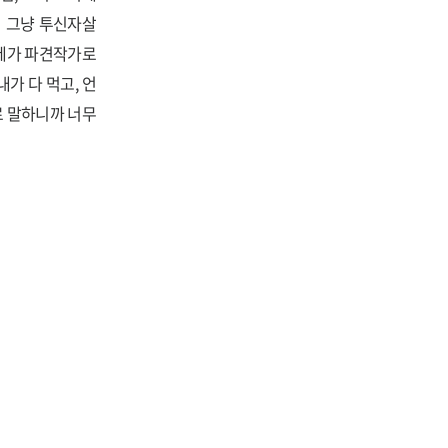
서 그냥 투신자살
 제가 파견작가로
가 다 먹고, 언
로 말하니까 너무