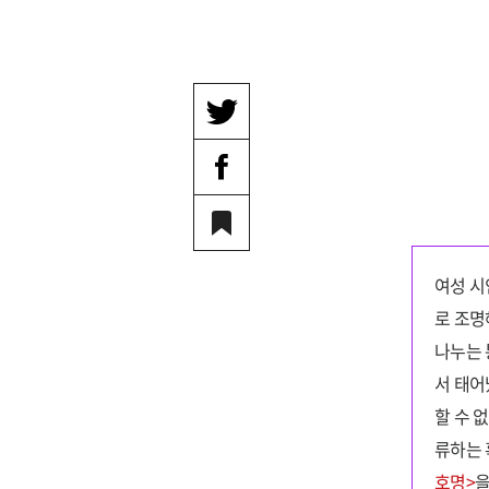
여성 시
로 조명
나누는 
서 태어
할 수 없
류하는 
호명>
을