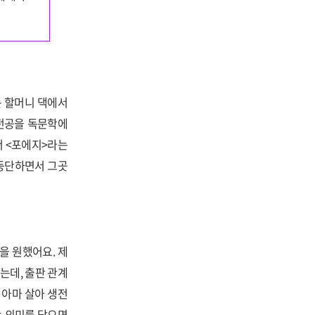
는 할머니 댁에서
 전공을 독문학에
서 <포에지>라는
 등단하면서 그곳
을 원했어요. 제
는데, 출판 관계
 아마 살아 생전
는 의미를 담으면