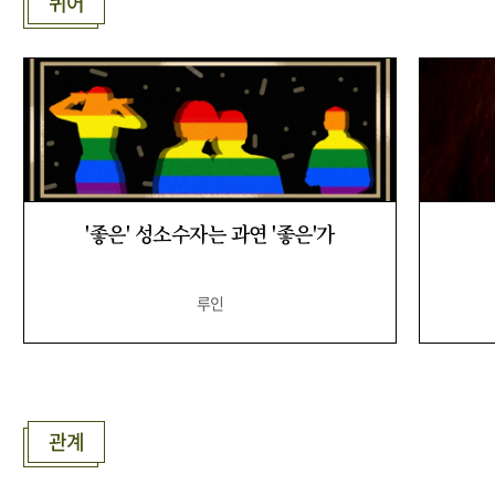
퀴어
'좋은' 성소수자는 과연 '좋은'가
루인
관계