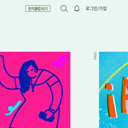
로그인/가입
핀치클럽 되기
FREE