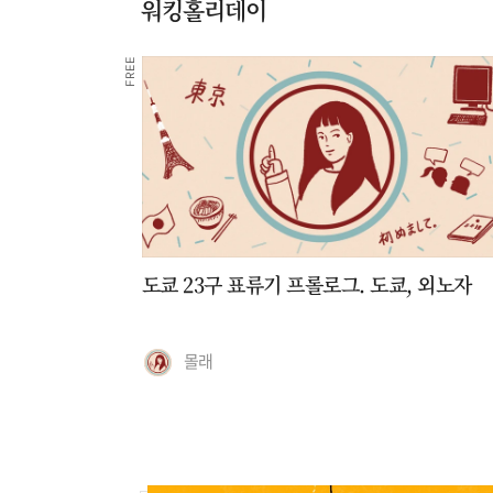
워킹홀리데이
FREE
도쿄 23구 표류기 프롤로그. 도쿄, 외노자
몰래