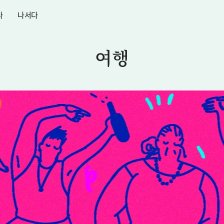
다
나서다
여행