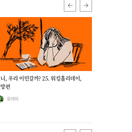
니, 우리 이민갈까? 25. 워킹홀리데이,
언니, 우리 
절망편
되지 않기 
유의미
유의미