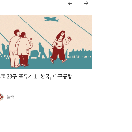
쿄 23구 표류기 1. 한국, 대구공항
도쿄 23구 
몰래
몰래