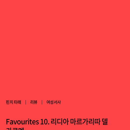
핀치 타래
리뷰
여성서사
Favourites 10. 리디아 마르가리따 델