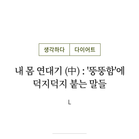
생각하다
다이어트
내 몸 연대기 (中) : '뚱뚱함'에
덕지덕지 붙는 말들
L