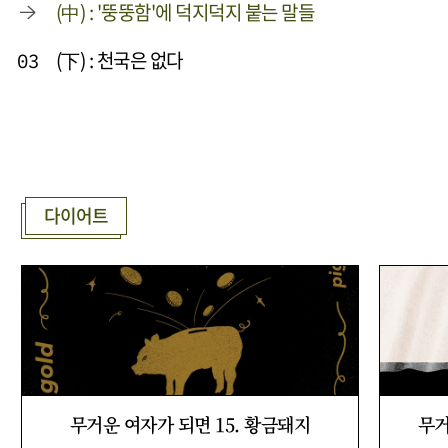
(中) : '뚱뚱함'에 덕지덕지 붙는 말들
(下) : 천국은 없다
03
다이어트
무거운 여자가 되면 15. 황금돼지
무거