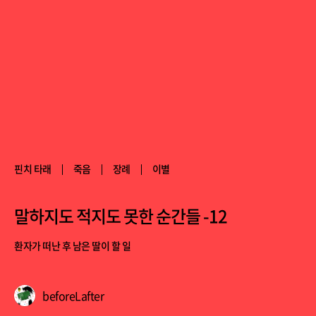
핀치 타래
죽음
장례
이별
말하지도 적지도 못한 순간들 -12
환자가 떠난 후 남은 딸이 할 일
beforeLafter