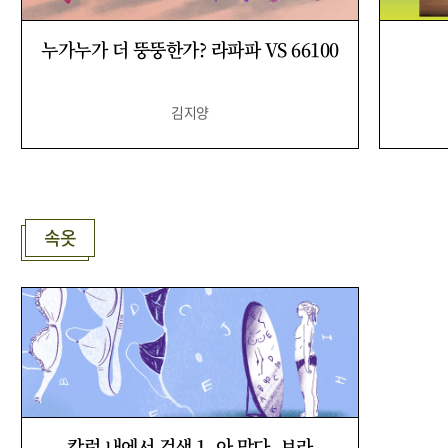
누가누가 더 뚱뚱한가? 라파파 VS 66100
김지양
속옷
칼럼 내에서 검색 1. 아 맞다, 브라