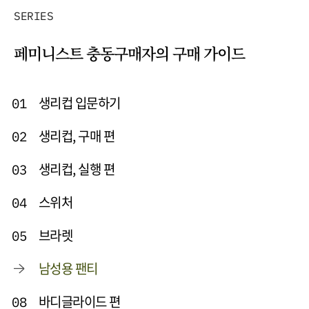
SERIES
페미니스트 충동구매자의 구매 가이드
생리컵 입문하기
01
생리컵, 구매 편
02
생리컵, 실행 편
03
스위처
04
브라렛
05
남성용 팬티
바디글라이드 편
08