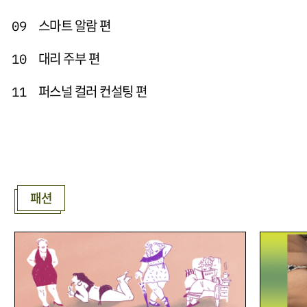
스마트 알람 편
09
대리 주부 편
10
퍼스널 컬러 컨설팅 편
11
패션