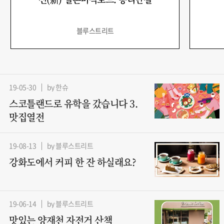
블루스트리트
19-05-30
by 한슈
스코틀랜드로 유학을 갔습니다 3.
맛집열전
19-08-13
by 블루스트리트
강화도에서 커피 한 잔 하실래요?
19-06-14
by 블루스트리트
맛있는 양재천 자전거 산책