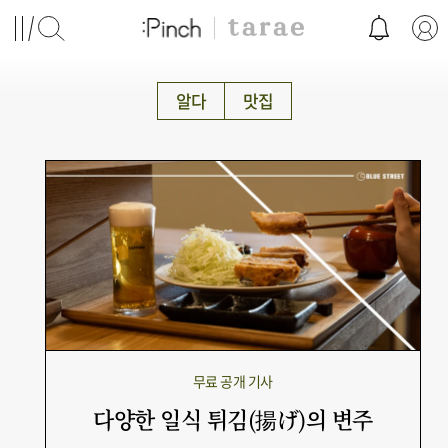
알다
맛집
무료 공개 기사
다양한 일식 튀김(揚げ)의 변주