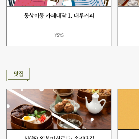
동상이몽 카페대담 1. 대루커피
YSYS
맛집
신(新) 일본미식로드: 송리단길