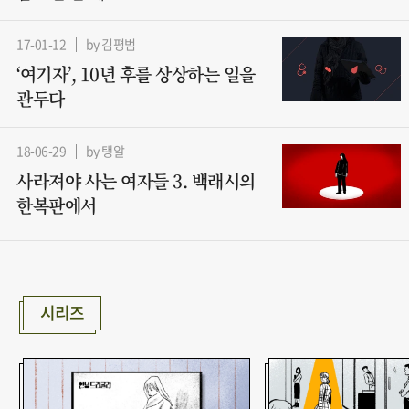
17-01-12
by 김평범
‘여기자’, 10년 후를 상상하는 일을
관두다
18-06-29
by 탱알
사라져야 사는 여자들 3. 백래시의
한복판에서
시리즈