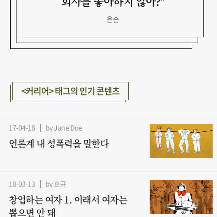
회사를 좋아하지 않아?"
[웹진 쪽] 위단비
사월날씨
은순
<커리어> 태그의 인기 콘텐츠
17-04-18
by Jane Doe
언론계 내 성폭력을 말한다
18-03-13
by 효규
창업하는 여자 1. 이래서 여자는
뽑으면 안 돼