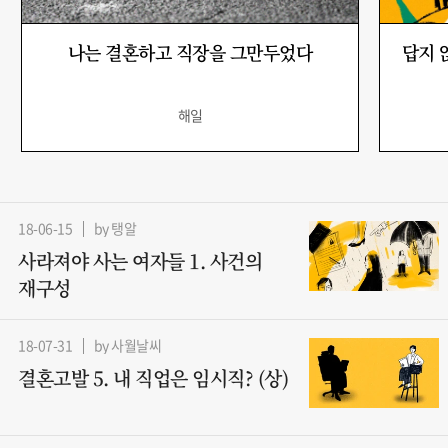
나는 결혼하고 직장을 그만두었다
답지 않
해일
18-06-15
by 탱알
사라져야 사는 여자들 1. 사건의
재구성
18-07-31
by 사월날씨
결혼고발 5. 내 직업은 임시직? (상)