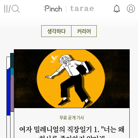
생각하다
커리어
무료 공개 기사
무료 공개 기사
무료 공개 기사
여자 밀레니얼의 직장일기 1. "너는 왜
암삵의 삶 1. 구분되지 않는 삶
결혼고발 6. 내 직업은 임시직? (하)