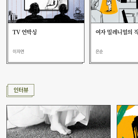
TV 언박싱
여자 밀레니얼의 
이자연
은순
인터뷰