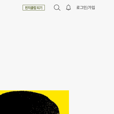
로그인/가입
핀치클럽 되기