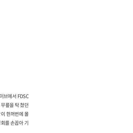
이브에서 FDSC
순간 무릎을 탁 쳤던
람이 한꺼번에 몰
명회를 손꼽아 기