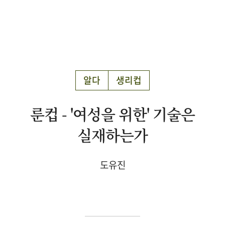
알다
생리컵
룬컵 - '여성을 위한' 기술은
실재하는가
도유진