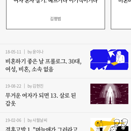
여자 혼자 살기: 헤프거나 이기적이거나
비혼하
김평범
18-05-11
by 윤이나
비혼하기 좋은 날 프롤로그. 30대,
여성, 비혼, 소속 없음
19-08-22
by 김현진
무거운 여자가 되면 13. 살로 된
갑옷
19-02-06
by 사월날씨
결혼고발 1. "며늘애가 그러라고