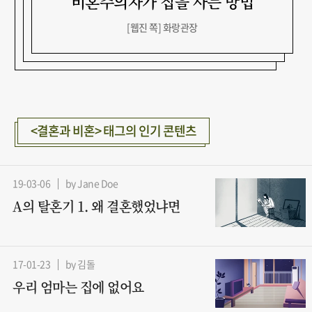
비혼주의자가 집을 사는 방법
Jane Doe
Jane Doe
[웹진 쪽] 화랑관장
<결혼과 비혼> 태그의 인기 콘텐츠
19-03-06
by Jane Doe
A의 탈혼기 1. 왜 결혼했었냐면
17-01-23
by 김돌
우리 엄마는 집에 없어요