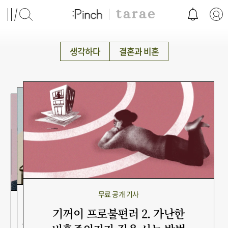
생각하다
결혼과 비혼
무료 공개 기사
무료 공개 기사
무료 공개 기사
기꺼이 프로불편러 2. 가난한
A의 탈혼기 4. 애가 무슨 죄가 있겠어요
A의 탈혼기 3. '잠깐만 맞춰주자'고?