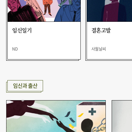
임신일기
결혼고발
ND
사월날씨
임신과 출산