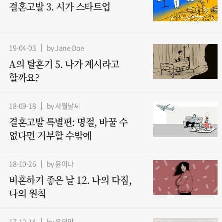
결혼고발 3. 시가 스타트업
19-04-03
by Jane Doe
A의 탈혼기 5. 나가 계시라고
할까요?
18-09-18
by 사월날씨
결혼고발 특별편: 명절, 바꿀 수
없다면 거부할 수밖에
18-10-26
by 윤이나
비혼하기 좋은 날 12. 나의 다짐,
나의 원칙
17-12-14
by 유의미