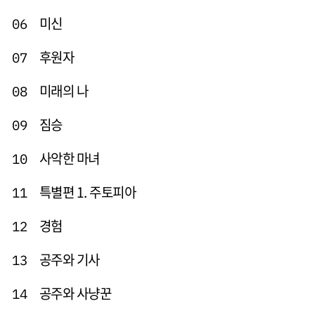
미신
06
후원자
07
미래의 나
08
짐승
09
사악한 마녀
10
특별편 1. 주토피아
11
경험
12
공주와 기사
13
공주와 사냥꾼
14