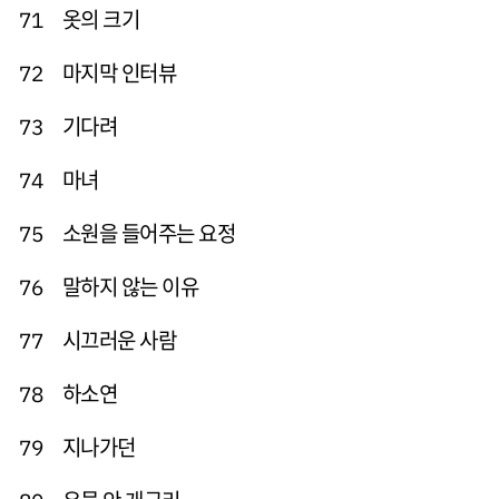
옷의 크기
71
마지막 인터뷰
72
기다려
73
마녀
74
소원을 들어주는 요정
75
말하지 않는 이유
76
시끄러운 사람
77
하소연
78
지나가던
79