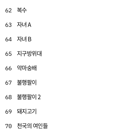
복수
62
자녀 A
63
자녀 B
64
지구방위대
65
악마숭배
66
불행팔이
67
불행팔이 2
68
돼지고기
69
천국의 여인들
70