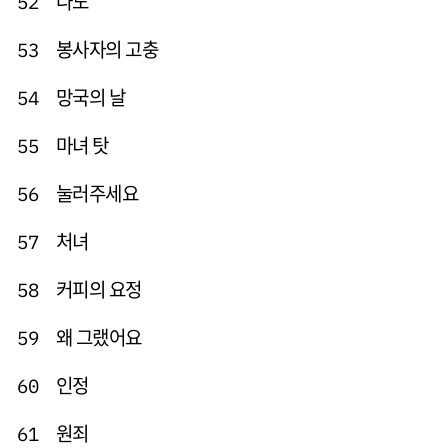
나도
52
봉사자의 고충
53
망국의 날
54
마녀 탓
55
눌러주세요
56
처녀
57
커피의 요정
58
왜 그랬어요
59
인정
60
원죄
61