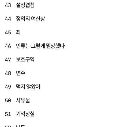
설정겹침
43
정의의 여신상
44
죄
45
인류는 그렇게 멸망했다
46
보호구역
47
변수
48
먹지 않았어
49
사유물
50
기억상실
51