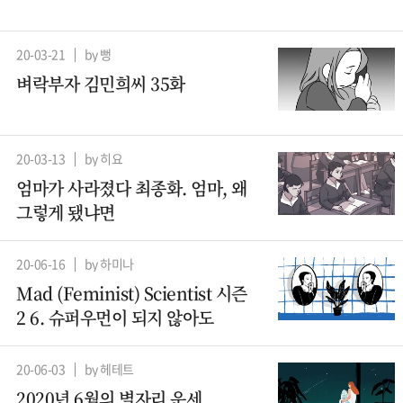
20-03-21
by 뻥
벼락부자 김민희씨 35화
20-03-13
by 히요
엄마가 사라졌다 최종화. 엄마, 왜
그렇게 됐냐면
20-06-16
by 하미나
Mad (Feminist) Scientist 시즌
2 6. 슈퍼우먼이 되지 않아도
20-06-03
by 헤테트
2020년 6월의 별자리 운세