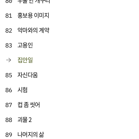
우물 안 개구리
80
홍보용 이미지
81
악마와의 계약
82
고용인
83
집안일
자신다움
85
시험
86
컵 좀 씻어
87
괴물 2
88
나머지의 삶
89