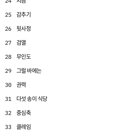
지금
24
감추기
25
뒷사정
26
검열
27
무인도
28
그럴 바에는
29
권력
30
다섯 송이 식당
31
중심축
32
클레임
33