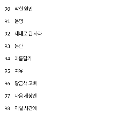
막힌 원인
90
운명
91
제대로 된 사과
92
논란
93
아름답기
94
여유
95
황금색 고삐
96
다음 세상엔
97
이럴 시간에
98