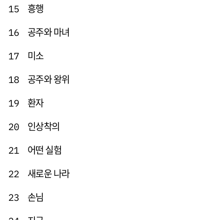
흥행
15
공주와 마녀
16
미소
17
공주와 왕위
18
환자
19
인상착의
20
어떤 실험
21
새로운 나라
22
손님
23