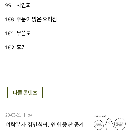
사인회
99
주문이 많은 요리점
100
무쓸모
101
후기
102
다른 콘텐츠
20-03-21
by
벼락부자 김민희씨. 연재 중단 공지