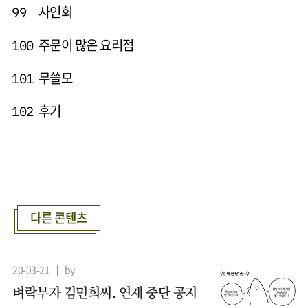
사인회
99
주문이 많은 요리점
100
무쓸모
101
후기
102
다른 콘텐츠
20-03-21
by
벼락부자 김민희씨. 연재 중단 공지