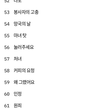
나도
52
봉사자의 고충
53
망국의 날
54
마녀 탓
55
눌러주세요
56
처녀
57
커피의 요정
58
왜 그랬어요
59
인정
60
원죄
61