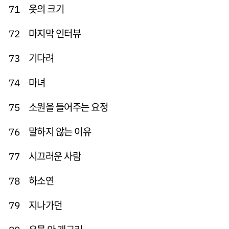
옷의 크기
71
마지막 인터뷰
72
기다려
73
마녀
74
소원을 들어주는 요정
75
말하지 않는 이유
76
시끄러운 사람
77
하소연
78
지나가던
79