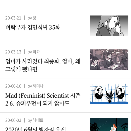
20-03-21
by 뻥
벼락부자 김민희씨 35화
20-03-13
by 히요
엄마가 사라졌다 최종화. 엄마, 왜
그렇게 됐냐면
20-06-16
by 하미나
Mad (Feminist) Scientist 시즌
2 6. 슈퍼우먼이 되지 않아도
20-06-03
by 헤테트
2020년 6월의 별자리 운세