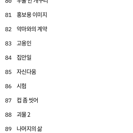
우물 안 개구리
80
홍보용 이미지
81
악마와의 계약
82
고용인
83
집안일
84
자신다움
85
시험
86
컵 좀 씻어
87
괴물 2
88
나머지의 삶
89