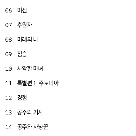
미신
06
후원자
07
미래의 나
08
짐승
09
사악한 마녀
10
특별편 1. 주토피아
11
경험
12
공주와 기사
13
공주와 사냥꾼
14