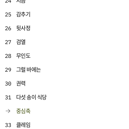
지금
24
감추기
25
뒷사정
26
검열
27
무인도
28
그럴 바에는
29
권력
30
다섯 송이 식당
31
중심축
클레임
33