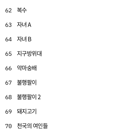
복수
62
자녀 A
63
자녀 B
64
지구방위대
65
악마숭배
66
불행팔이
67
불행팔이 2
68
돼지고기
69
천국의 여인들
70