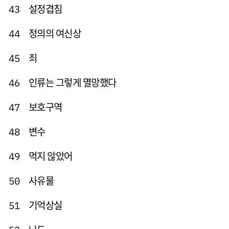
설정겹침
43
정의의 여신상
44
죄
45
인류는 그렇게 멸망했다
46
보호구역
47
변수
48
먹지 않았어
49
사유물
50
기억상실
51