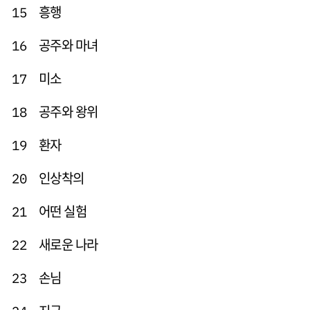
흥행
15
공주와 마녀
16
미소
17
공주와 왕위
18
환자
19
인상착의
20
어떤 실험
21
새로운 나라
22
손님
23