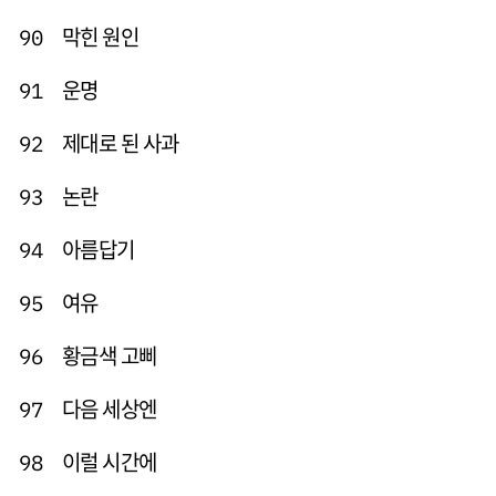
막힌 원인
90
운명
91
제대로 된 사과
92
논란
93
아름답기
94
여유
95
황금색 고삐
96
다음 세상엔
97
이럴 시간에
98