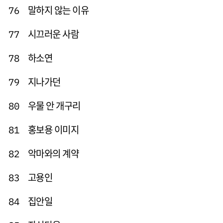
말하지 않는 이유
76
시끄러운 사람
77
하소연
78
지나가던
79
우물 안 개구리
80
홍보용 이미지
81
악마와의 계약
82
고용인
83
집안일
84