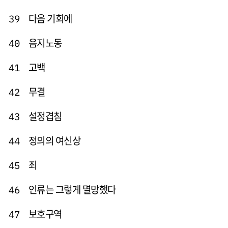
다음 기회에
39
음지노동
40
고백
41
무결
42
설정겹침
43
정의의 여신상
44
죄
45
인류는 그렇게 멸망했다
46
보호구역
47