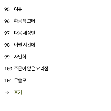
여유
95
황금색 고삐
96
다음 세상엔
97
이럴 시간에
98
사인회
99
주문이 많은 요리점
100
무쓸모
101
후기