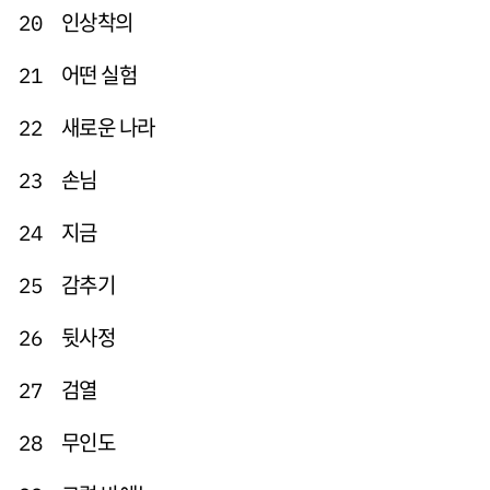
인상착의
20
어떤 실험
21
새로운 나라
22
손님
23
지금
24
감추기
25
뒷사정
26
검열
27
무인도
28