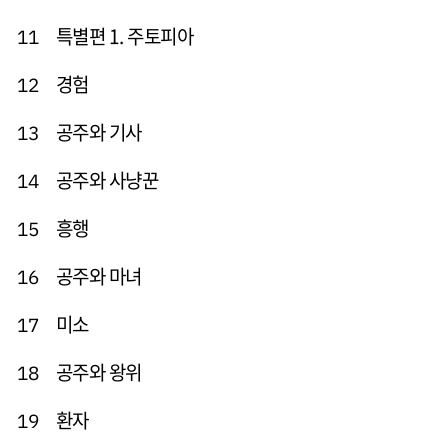
특별편 1. 주토피아
11
경험
12
공주와 기사
13
공주와 사냥꾼
14
흥행
15
공주와 마녀
16
미소
17
공주와 왕위
18
환자
19