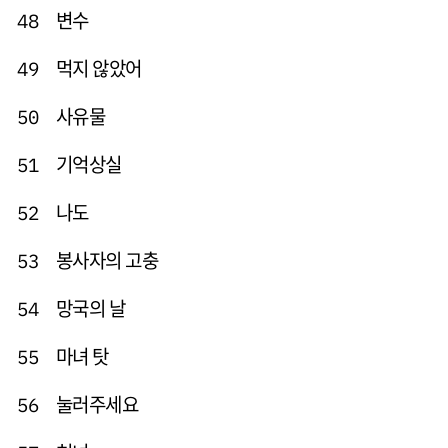
변수
48
먹지 않았어
49
사유물
50
기억상실
51
나도
52
봉사자의 고충
53
망국의 날
54
마녀 탓
55
눌러주세요
56