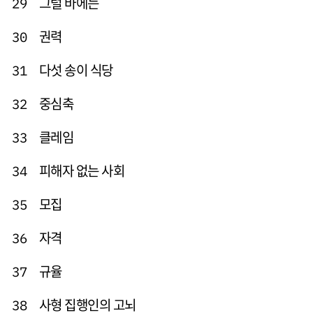
그럴 바에는
29
권력
30
다섯 송이 식당
31
중심축
32
클레임
33
피해자 없는 사회
34
모집
35
자격
36
규율
37
사형 집행인의 고뇌
38