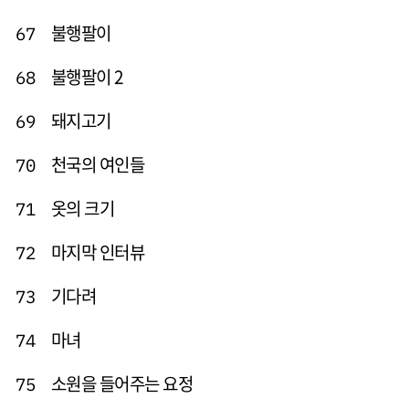
불행팔이
67
불행팔이 2
68
돼지고기
69
천국의 여인들
70
옷의 크기
71
마지막 인터뷰
72
기다려
73
마녀
74
소원을 들어주는 요정
75