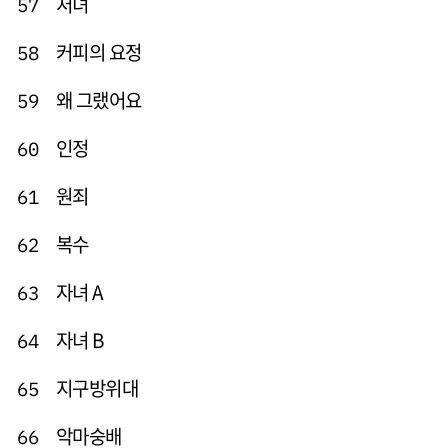
처녀
57
커피의 요정
58
왜 그랬어요
59
인정
60
원죄
61
복수
62
자녀 A
63
자녀 B
64
지구방위대
65
악마숭배
66