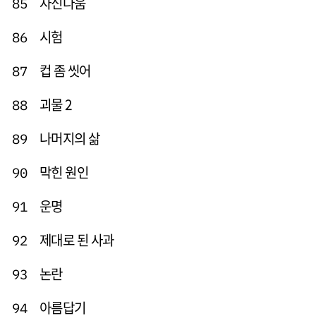
자신다움
85
시험
86
컵 좀 씻어
87
괴물 2
88
나머지의 삶
89
막힌 원인
90
운명
91
제대로 된 사과
92
논란
93
아름답기
94