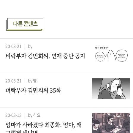
다른 콘텐츠
20-03-21
by
벼락부자 김민희씨. 연재 중단 공지
20-03-21
by 뻥
벼락부자 김민희씨 35화
20-03-13
by 히요
엄마가 사라졌다 최종화. 엄마, 왜
그렇게 됐냐면