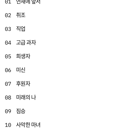
연재에 앞서
01
취조
02
직업
03
고급 과자
04
희생자
05
미신
06
후원자
07
미래의 나
08
짐승
09
사악한 마녀
10