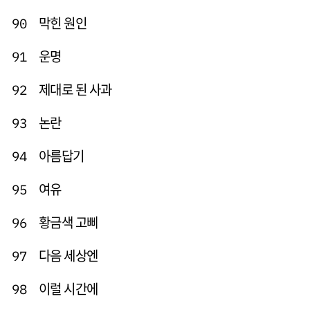
막힌 원인
90
운명
91
제대로 된 사과
92
논란
93
아름답기
94
여유
95
황금색 고삐
96
다음 세상엔
97
이럴 시간에
98