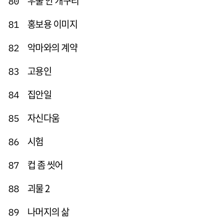
우물 안 개구리
80
홍보용 이미지
81
악마와의 계약
82
고용인
83
집안일
84
자신다움
85
시험
86
컵 좀 씻어
87
괴물 2
88
나머지의 삶
89