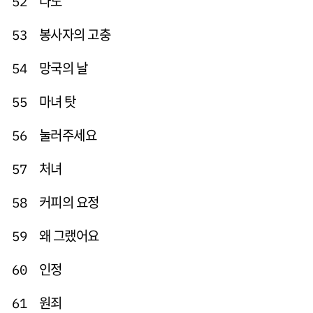
나도
52
봉사자의 고충
53
망국의 날
54
마녀 탓
55
눌러주세요
56
처녀
57
커피의 요정
58
왜 그랬어요
59
인정
60
원죄
61