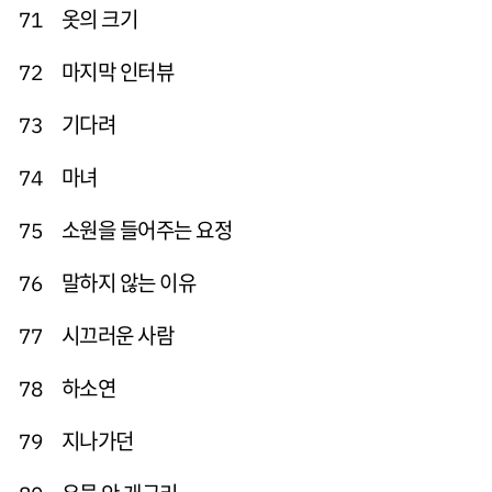
옷의 크기
71
마지막 인터뷰
72
기다려
73
마녀
74
소원을 들어주는 요정
75
말하지 않는 이유
76
시끄러운 사람
77
하소연
78
지나가던
79