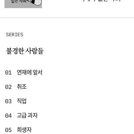
SERIES
불경한 사람들
연재에 앞서
01
취조
02
직업
03
고급 과자
04
희생자
05