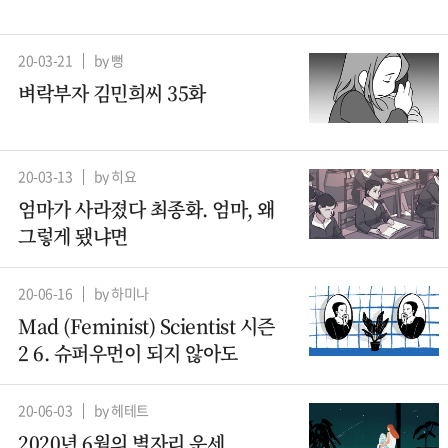
20-03-21
by 뻥
벼락부자 김민희씨 35화
20-03-13
by 히요
엄마가 사라졌다 최종화. 엄마, 왜
그렇게 됐냐면
20-06-16
by 하미나
Mad (Feminist) Scientist 시즌
2 6. 슈퍼우먼이 되지 않아도
20-06-03
by 헤테트
2020년 6월의 별자리 운세