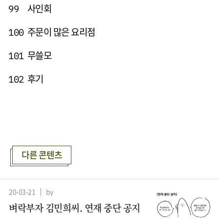
사인회
99
주문이 많은 요리점
100
무쓸모
101
후기
102
다른 콘텐츠
20-03-21
by
벼락부자 김민희씨. 연재 중단 공지