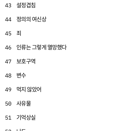
설정겹침
43
정의의 여신상
44
죄
45
인류는 그렇게 멸망했다
46
보호구역
47
변수
48
먹지 않았어
49
사유물
50
기억상실
51