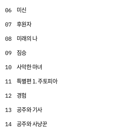
미신
06
후원자
07
미래의 나
08
짐승
09
사악한 마녀
10
특별편 1. 주토피아
11
경험
12
공주와 기사
13
공주와 사냥꾼
14