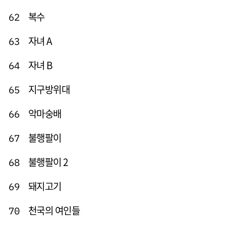
복수
62
자녀 A
63
자녀 B
64
지구방위대
65
악마숭배
66
불행팔이
67
불행팔이 2
68
돼지고기
69
천국의 여인들
70