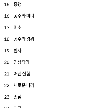
흥행
15
공주와 마녀
16
미소
17
공주와 왕위
18
환자
19
인상착의
20
어떤 실험
21
새로운 나라
22
손님
23