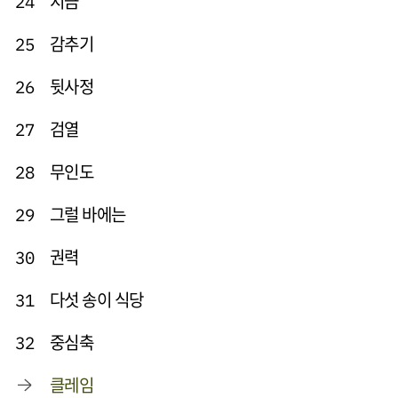
지금
24
감추기
25
뒷사정
26
검열
27
무인도
28
그럴 바에는
29
권력
30
다섯 송이 식당
31
중심축
32
클레임