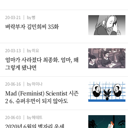
20-03-21
by 뻥
벼락부자 김민희씨 35화
20-03-13
by 히요
엄마가 사라졌다 최종화. 엄마, 왜
그렇게 됐냐면
20-06-16
by 하미나
Mad (Feminist) Scientist 시즌
2 6. 슈퍼우먼이 되지 않아도
20-06-03
by 헤테트
2020년 6월의 별자리 운세