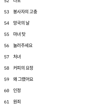
나도
52
봉사자의 고충
53
망국의 날
54
마녀 탓
55
눌러주세요
56
처녀
57
커피의 요정
58
왜 그랬어요
59
인정
60
원죄
61