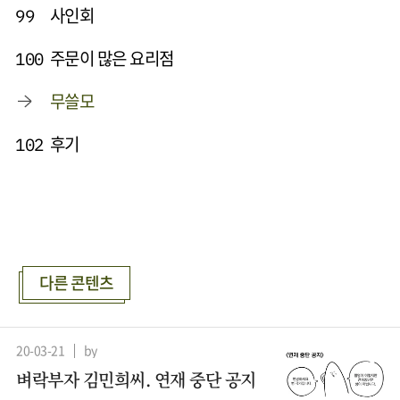
사인회
99
주문이 많은 요리점
100
무쓸모
후기
102
다른 콘텐츠
20-03-21
by
벼락부자 김민희씨. 연재 중단 공지