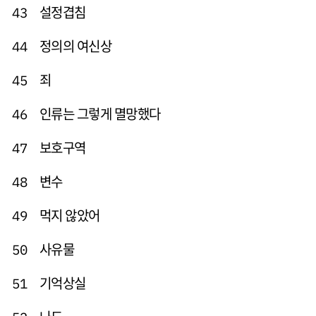
설정겹침
43
정의의 여신상
44
죄
45
인류는 그렇게 멸망했다
46
보호구역
47
변수
48
먹지 않았어
49
사유물
50
기억상실
51