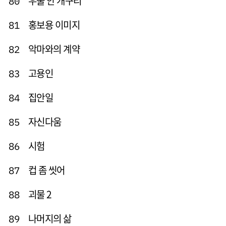
우물 안 개구리
80
홍보용 이미지
81
악마와의 계약
82
고용인
83
집안일
84
자신다움
85
시험
86
컵 좀 씻어
87
괴물 2
88
나머지의 삶
89