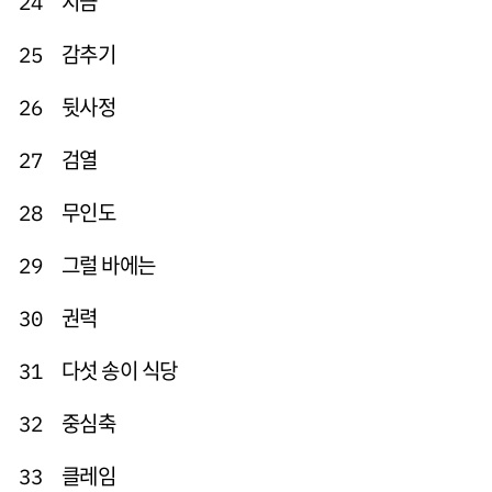
지금
24
감추기
25
뒷사정
26
검열
27
무인도
28
그럴 바에는
29
권력
30
다섯 송이 식당
31
중심축
32
클레임
33