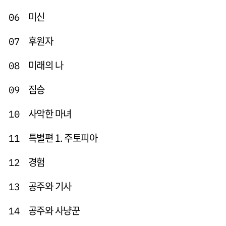
미신
06
후원자
07
미래의 나
08
짐승
09
사악한 마녀
10
특별편 1. 주토피아
11
경험
12
공주와 기사
13
공주와 사냥꾼
14