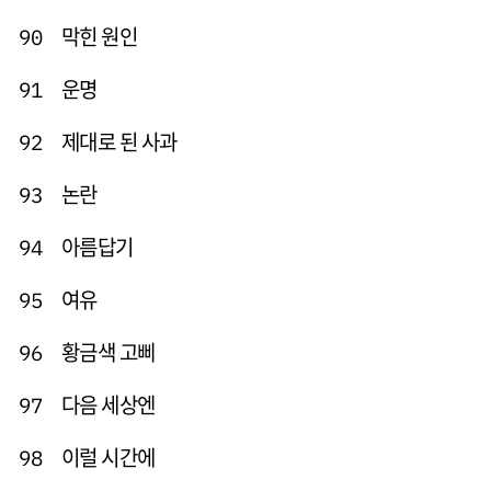
막힌 원인
90
운명
91
제대로 된 사과
92
논란
93
아름답기
94
여유
95
황금색 고삐
96
다음 세상엔
97
이럴 시간에
98