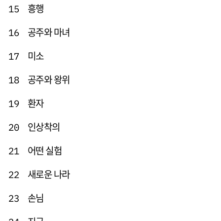
흥행
15
공주와 마녀
16
미소
17
공주와 왕위
18
환자
19
인상착의
20
어떤 실험
21
새로운 나라
22
손님
23