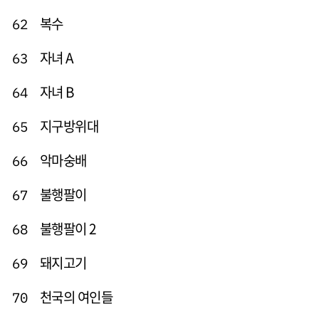
복수
62
자녀 A
63
자녀 B
64
지구방위대
65
악마숭배
66
불행팔이
67
불행팔이 2
68
돼지고기
69
천국의 여인들
70