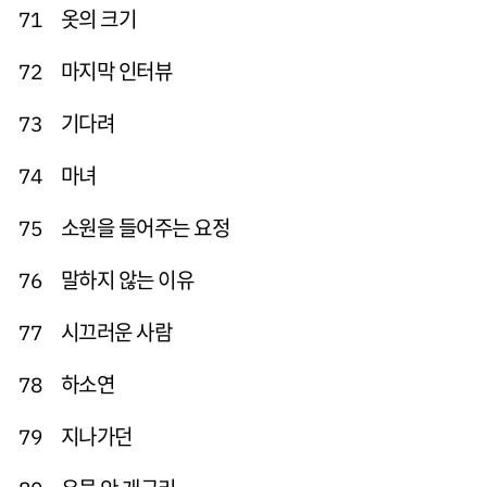
옷의 크기
71
마지막 인터뷰
72
기다려
73
마녀
74
소원을 들어주는 요정
75
말하지 않는 이유
76
시끄러운 사람
77
하소연
78
지나가던
79