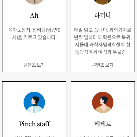
Ah
하미나
육아노동자, 정바당(남/만0
매일 읽고 씁니다. 과학기자로
세)을 기르고 있습니다.
반짝 일하다 대학원으로 복귀,
서울대 과학사및과학철학 협
동과정에서 여성과 우울증을
주제로 논문 쓰는 중. 과학과
콘텐츠 보기
콘텐츠 보기
젠더에 관심을 두고 글을 쓰지
만 무사히 졸업할 수 있을지는
미지수. 좌우명은 숨을 잘 쉬
자
Pinch staff
헤테트