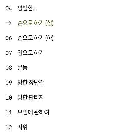
평범한...
04
손으로 하기 (상)
손으로 하기 (하)
06
입으로 하기
07
콘돔
08
망한 장난감
09
망한 판타지
10
모텔에 관하여
11
자위
12