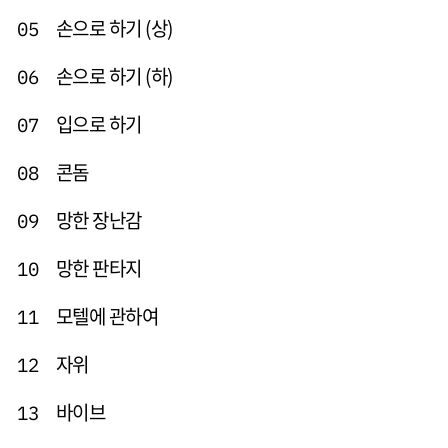
손으로 하기 (상)
05
손으로 하기 (하)
06
입으로 하기
07
콘돔
08
망한 장난감
09
망한 판타지
10
모텔에 관하여
11
자위
12
바이브
13