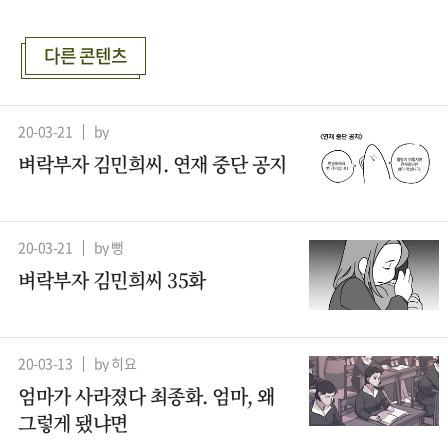
다른 콘텐츠
20-03-21
by
벼락부자 김민희씨. 연재 중단 공지
20-03-21
by 뻥
벼락부자 김민희씨 35화
20-03-13
by 히요
엄마가 사라졌다 최종화. 엄마, 왜
그렇게 됐냐면