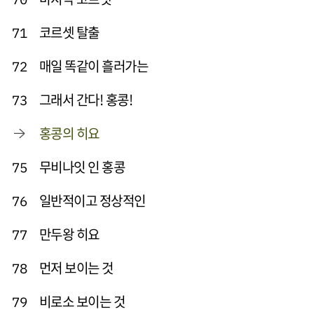
코르셋 탈출
71
매일 똑같이 흘러가는
72
그래서 간다! 홍콩!
73
홍콩의 히요
무비나잇 인 홍콩
75
일반적이고 정상적인
76
만두왕 히요
77
먼저 보이는 것
78
비로소 보이는 것
79