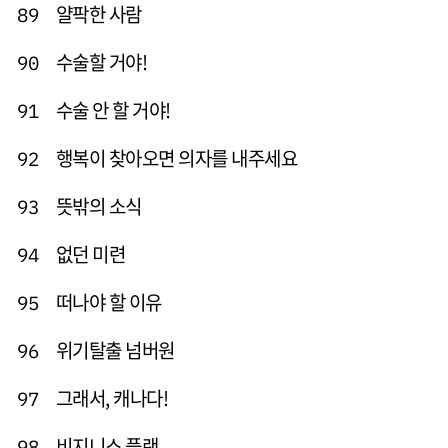
얄팍한 사람
89
수술할 거야!
90
수술 안 할 거야!
91
행복이 찾아오면 의자를 내주세요
92
뜻밖의 소식
93
없던 미련
94
떠나야 할 이유
95
위기탈출 넘버원
96
그래서, 캐나다!
97
비지니스 플랜
98