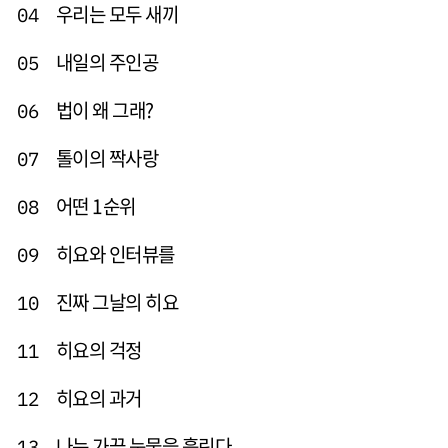
우리는 모두 새끼
04
내일의 주인공
05
법이 왜 그래?
06
톨이의 짝사랑
07
어떤 1순위
08
히요와 인터뷰를
09
진짜 그날의 히요
10
히요의 걱정
11
히요의 과거
12
나는 가끔 눈물을 흘린다
13