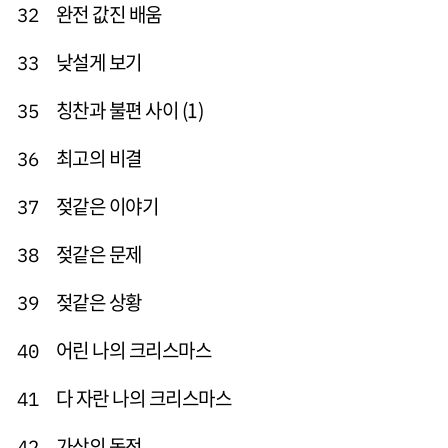
완전 값진 배움
32
낮설게 보기
33
칭찬과 불편 사이 (1)
35
최고의 비결
36
젖같은 이야기
37
젖같은 문제
38
젖같은 상황
39
어린 나의 크리스마스
40
다 자란 나의 크리스마스
41
가상의 동전
42