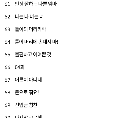
딴짓 잘하는 나쁜 엄마
61
나는 나 너는 너
62
톨이의 머리카락
63
톨이 머리에 손대지 마!
64
불편하고 어여쁜 것
65
64화
66
어른이 아니네
67
돈으로 줘요!
68
선입금 칭찬
69
마지막 코르셋
70