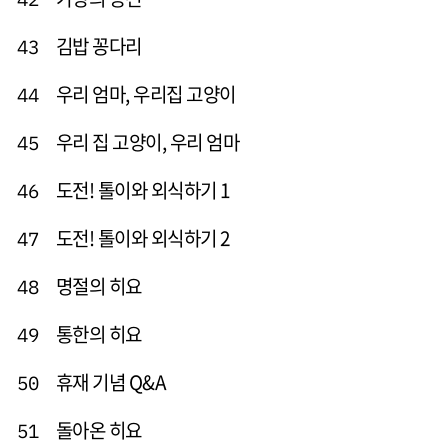
김밥 꽁다리
43
우리 엄마, 우리집 고양이
44
우리 집 고양이, 우리 엄마
45
도전! 톨이와 외식하기 1
46
도전! 톨이와 외식하기 2
47
명절의 히요
48
통한의 히요
49
휴재 기념 Q&A
50
돌아온 히요
51