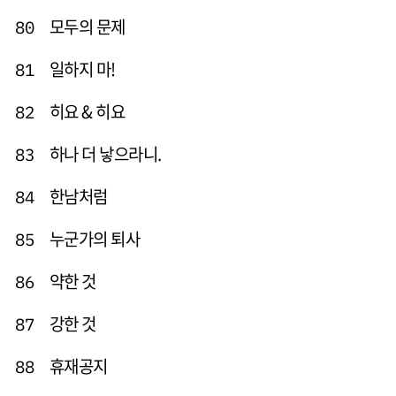
모두의 문제
80
일하지 마!
81
히요 & 히요
82
하나 더 낳으라니.
83
한남처럼
84
누군가의 퇴사
85
약한 것
86
강한 것
87
휴재공지
88