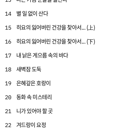
별 일 없이 산다
14
히요의 잃어버린 건강을 찾아서... (上)
15
히요의 잃어버린 건강을 찾아서... (下)
16
내 낡은 게으름 속의 바다
17
새벽잠 도둑
18
은혜갚은 호랑이
19
동화 속 미스테리
20
니가 있어야 할 곳
21
겨드랑이 요정
22