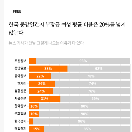
FREE
한국 중앙일간지 부장급 여성 평균 비율은 20%를 넘지
않는다
뉴스 기사가 맨날 그렇게 나오는 이유가 다 있다
조선일보
93%
중앙일보
38%
62%
동아일보
22%
78%
한겨레
26%
74%
경향신문
24%
76%
서울신문
31%
69%
한국일보
10%
90%
문화일보
10%
90%
한국경제
96%
매일경제
15%
85%