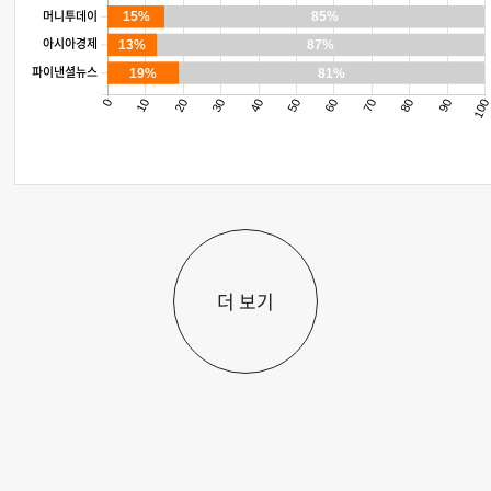
머니투데이
15%
85%
아시아경제
13%
87%
파이낸셜뉴스
19%
81%
0
10
20
30
40
50
60
70
80
90
10
더 보기